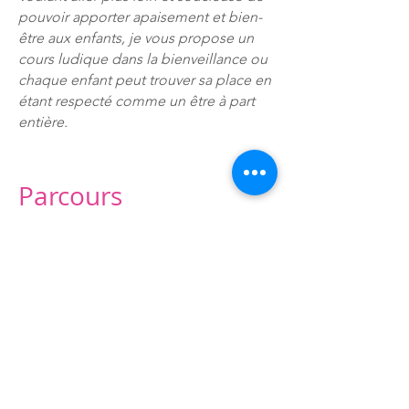
pouvoir apporter apaisement et bien-
être aux enfants, je vous propose un
cours ludique dans la bienveillance ou
chaque enfant peut trouver sa place en
étant respecté comme un être à part
entière.
Parcours
Formations
Formation d'institutrice maternelle de
1996 à 1999.
Formation Kids Yoga, janvier 2022
Formation sur le toucher psycho-
émotionnel par le massage du bébé et
du jeune enfant, mai 2022.